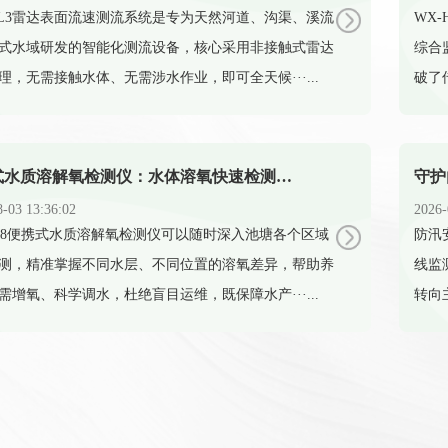
-ML3雷达表面流速测流系统是专为天然河道、沟渠、溪流
​W
式水域研发的智能化测流设备，核心采用非接触式雷达
综合
理，无需接触水体、无需涉水作业，即可全天候···...
破了
便携式水质溶解氧检测仪：水体溶氧快速检测的便携智能设备
8-03 13:36:02
2026-
-SS8便携式水质溶解氧检测仪可以随时深入池塘各个区域
​防
测，精准掌握不同水层、不同位置的溶氧差异，帮助养
线监
需增氧、科学调水，杜绝盲目运维，既保障水产···...
转向