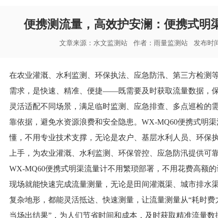
便携测流量，高效护安澜：便携式明
文章来源：
水文监测站
作者：
雨量监测站
发布时间：
在农业灌溉、水利监测、环保执法、应急防汛、第三方检测
需求，是快速、精准、便捷——既需要及时获取流量数据，
灵活适配不同场景，满足临时监测、应急排查、多点巡检的
靠依据，避免水资源浪费和安全隐患。WX-MQ60
便携式明渠
懂，不用专业技术支撑，无论是农户、基层水利人员、环保
上手，为农业灌溉、水利监测、环保管控、应急防汛提供可
WX-MQ60
便携式明渠流量计
不用繁琐部署，不用花费高额的
现场就能快速完成流量测量，无论是田间灌溉渠、城市排水
复杂地形，都能灵活抵达、快速测量，让流量测量从“耗时费力
当场出结果”，为人们节省时间和成本，及时获取精准流量数