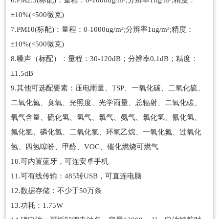
6.PM2.5(标配)：量程：0-1000ug/m³;分辨率1ug/m³;精度：
±10%(<500微克)
7.PM10(标配)：量程：0-1000ug/m³;分辨率1ug/m³;精度：
±10%(<500微克)
8.噪声（标配）：量程：30-120dB；分辨率0.1dB；精度：
±1.5dB
9.其他可选配要素：压电雨量、TSP、一氧化碳、二氧化硫、
二氧化氮、臭氧、光照度、光学雨量、总辐射、二氧化碳、
氧气含量、硫化氢、氢气、氯气、氨气、氯化氢、氰化氢、
氟化氢、磷化氢、二氧化氯、环氧乙烷、一氧化氮、过氧化
氢、四氢噻吩、甲醛、VOC、催化燃烧可燃气
10.可内置蓝牙，可连安卓手机
11.可有线传输：485转USB，可直连电脑
12.数据存储：不少于50万条
13.功耗：1.75W