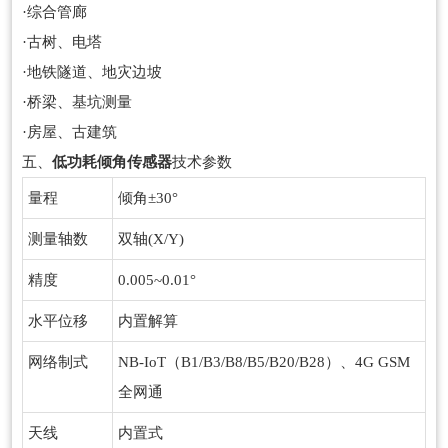
·综合管廊
·古树、电塔
·地铁隧道、地灾边坡
·桥梁、基坑测量
·房屋、古建筑
五、
低功耗倾角传感器
技术参数
量程
倾角±30°
测量轴数
双轴(X/Y)
精度
0.005~0.01°
水平位移
内置解算
网络制式
NB-IoT（B1/B3/B8/B5/B20/B28）、4G GSM
全网通
天线
内置式