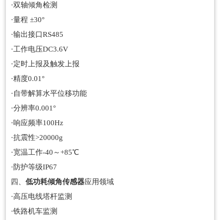
·双轴倾角检测
·量程 ±30°
·输出接口RS485
·工作电压DC3.6V
·定时上报及触发上报
·精度0.01°
·自带解算水平位移功能
·分辨率0.001°
·响应频率100Hz
·抗震性>20000g
·宽温工作-40～+85℃
·防护等级IP67
四、
低功耗倾角传感器
应用领域
·高压电线塔杆监测
·铁路机车监测