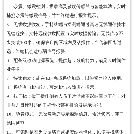
4、余震、微震检测：搭载高灵敏度传感器与智能算法，实时
捕捉余震与微震信号，并在终端进行报警提示。
5、无线数据收发：手持终端与探测端通过高速无线通信技术
无缝连接，支持远程参数配置与实时数据传输。无线传输距
离突破100米，确保在广阔区域内灵活操作，当传输距离过
远，终端机会进行弱信号报警。
6、配备双移动电源系统，提供超长续航能力，满足长时间作
业需求。
7、快速启动：能在3s内完成系统加载，以便紧急投入使用。
8、系统有自检功能，可对检出故障进行提示。
9、抗干挠：位于操作侧的人员正常活动不影响雷达工作，对
非前方目标引起的干挠性报警有排除及提示功能。
10、静音模式：无噪音动态显示探测信息、雷达状态，便于
隐匿侦查。
11、可识别是否为金属墙面或钢架结构墙体，以便寻找墙体