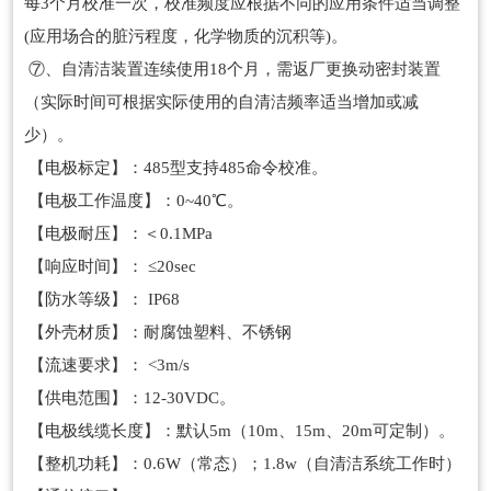
每3个月校准一次，校准频度应根据不同的应用条件适当调整
(应用场合的脏污程度，化学物质的沉积等)。
⑦、自清洁装置连续使用18个月，需返厂更换动密封装置
（实际时间可根据实际使用的自清洁频率适当增加或减
少）。
【电极标定】：485型支持485命令校准。
【电极工作温度】：0~40℃。
【电极耐压】：＜0.1MPa
【响应时间】： ≤20sec
【防水等级】： IP68
【外壳材质】：耐腐蚀塑料、不锈钢
【流速要求】： <3m/s
【供电范围】：12-30VDC。
【电极线缆长度】：默认5m（10m、15m、20m可定制）。
【整机功耗】：0.6W（常态）；1.8w（自清洁系统工作时）